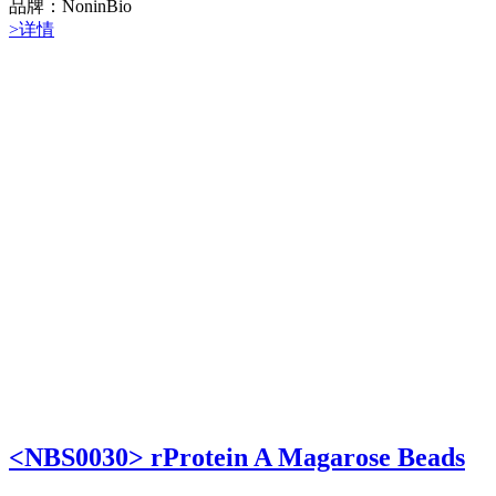
品牌：NoninBio
>详情
<NBS0030> rProtein A Magarose Beads