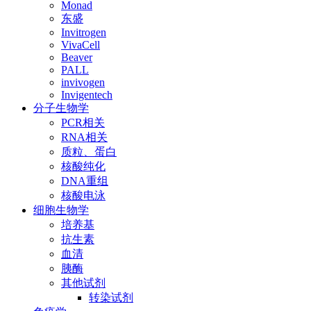
Monad
东盛
Invitrogen
VivaCell
Beaver
PALL
invivogen
Invigentech
分子生物学
PCR相关
RNA相关
质粒、蛋白
核酸纯化
DNA重组
核酸电泳
细胞生物学
培养基
抗生素
血清
胰酶
其他试剂
转染试剂