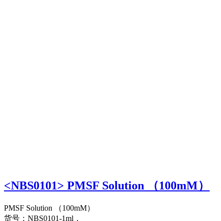
<NBS0101> PMSF Solution （100mM）
PMSF Solution （100mM）
货号：NBS0101-1ml，