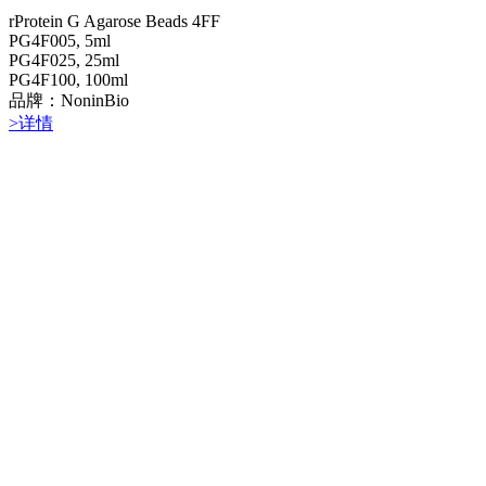
rProtein G Agarose Beads 4FF
PG4F005, 5ml
PG4F025, 25ml
PG4F100, 100ml
品牌：NoninBio
>详情