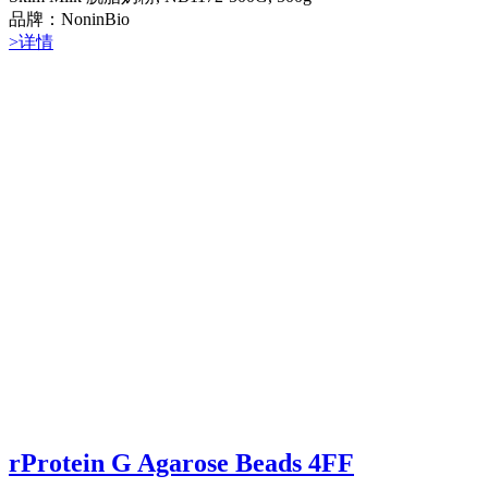
品牌：NoninBio
>详情
rProtein G Agarose Beads 4FF