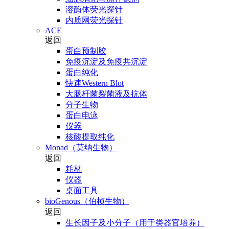
溶酶体荧光探针
内质网荧光探针
ACE
返回
蛋白预制胶
免疫沉淀及免疫共沉淀
蛋白纯化
快速Western Blot
大肠杆菌裂菌液及抗体
分子生物
蛋白电泳
仪器
核酸提取纯化
Monad（莫纳生物）
返回
耗材
仪器
桌面工具
bioGenous（伯桢生物）
返回
生长因子及小分子（用于类器官培养）