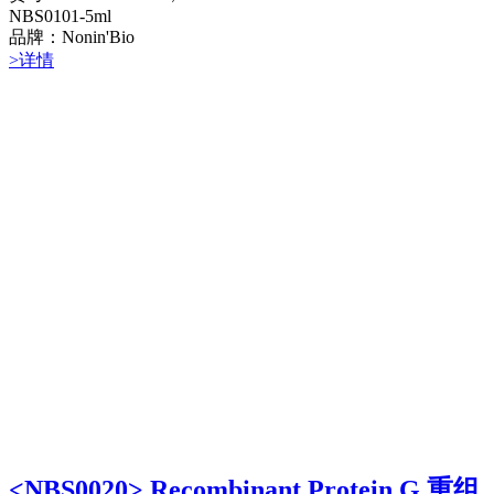
NBS0101-5ml
品牌：Nonin'Bio
>详情
<NBS0020> Recombinant Protein G 重组