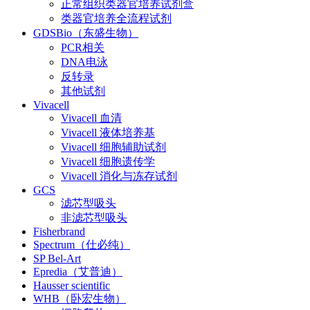
正常组织类器官培养试剂盒
类器官培养全流程试剂
GDSBio（东盛生物）
PCR相关
DNA电泳
反转录
其他试剂
Vivacell
Vivacell 血清
Vivacell 液体培养基
Vivacell 细胞辅助试剂
Vivacell 细胞遗传学
Vivacell 消化与冻存试剂
GCS
滤芯型吸头
非滤芯型吸头
Fisherbrand
Spectrum（仕必纯）
SP Bel-Art
Epredia（艾普迪）
Hausser scientific
WHB（卧宏生物）