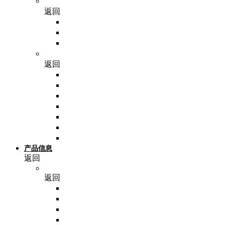
耗材
返回
分子相关耗材
细胞相关耗材
其他耗材
仪器
返回
PCR仪
离心机
封膜仪
温控系统
成像系统
其他仪器
实验小工具
产品信息
返回
NoninBio
返回
脂蛋白
细胞培养基
细胞因子
细胞消化与冻存试剂