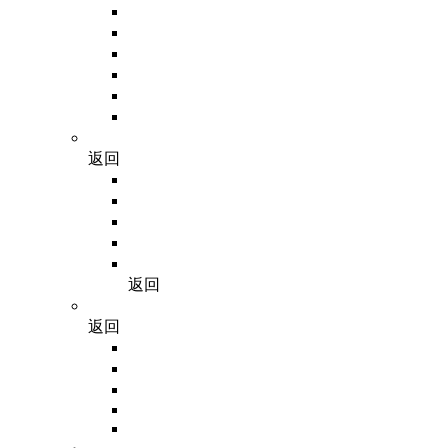
PCR相关
RNA相关
质粒、蛋白
核酸纯化
DNA重组
核酸电泳
细胞生物学
返回
培养基
抗生素
血清
胰酶
其他试剂
返回
免疫学
返回
预制胶
抗体
蛋白质研究
Western Blot
检测试剂盒