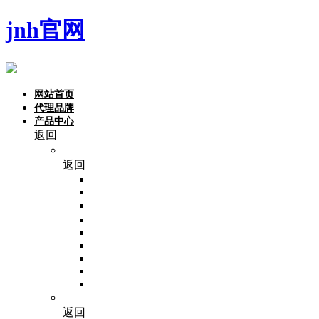
jnh官网
网站首页
代理品牌
产品中心
返回
品牌
返回
NoninBio
Monad
东盛
Invitrogen
VivaCell
Beaver
PALL
invivogen
Invigentech
分子生物学
返回