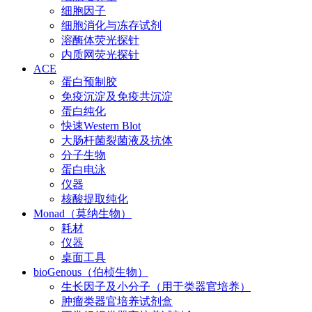
细胞因子
细胞消化与冻存试剂
溶酶体荧光探针
内质网荧光探针
ACE
蛋白预制胶
免疫沉淀及免疫共沉淀
蛋白纯化
快速Western Blot
大肠杆菌裂菌液及抗体
分子生物
蛋白电泳
仪器
核酸提取纯化
Monad（莫纳生物）
耗材
仪器
桌面工具
bioGenous（伯桢生物）
生长因子及小分子（用于类器官培养）
肿瘤类器官培养试剂盒