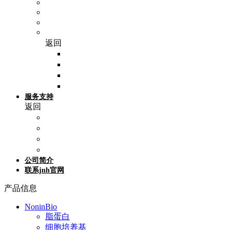
SP Bel-Art
Epredia（艾普迪）
Hausser scientific
WHB（卧宏生物）
返回
细胞爬片
细胞培养皿
细胞培养板
细胞培养瓶
服务支持
返回
活动促销
产品专题
技术支持
参考文献
公司简介
联系jnh官网
产品信息
NoninBio
脂蛋白
细胞培养基