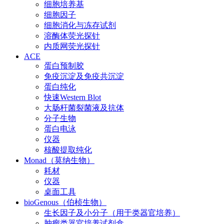
细胞培养基
细胞因子
细胞消化与冻存试剂
溶酶体荧光探针
内质网荧光探针
ACE
蛋白预制胶
免疫沉淀及免疫共沉淀
蛋白纯化
快速Western Blot
大肠杆菌裂菌液及抗体
分子生物
蛋白电泳
仪器
核酸提取纯化
Monad（莫纳生物）
耗材
仪器
桌面工具
bioGenous（伯桢生物）
生长因子及小分子（用于类器官培养）
肿瘤类器官培养试剂盒