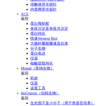
溶酶体荧光探针
内质网荧光探针
ACE
返回
蛋白预制胶
免疫沉淀及免疫共沉淀
蛋白纯化
快速Western Blot
大肠杆菌裂菌液及抗体
分子生物
蛋白电泳
仪器
核酸提取纯化
Monad（莫纳生物）
返回
耗材
仪器
桌面工具
bioGenous（伯桢生物）
返回
生长因子及小分子（用于类器官培养）