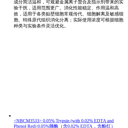
成分简洁温和，可规避金属离子螯合及指示剂带来的实
验干扰，适用范围更广。消化性能稳定、作用温和高
效，适用于各类贴壁细胞常规传代、细胞解离及敏感细
胞、特殊原代组织消化分离；实际使用浓度可根据细胞
种类与实验条件灵活优化。
<NBCM3533> 0.05% Trypsin (with 0.02% EDTA and
Phenol Red) 0.05%胰酶（含0.02% EDTA，含酚红）