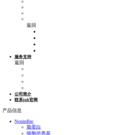
SP Bel-Art
Epredia（艾普迪）
Hausser scientific
WHB（卧宏生物）
返回
细胞爬片
细胞培养皿
细胞培养板
细胞培养瓶
服务支持
返回
活动促销
产品专题
技术支持
参考文献
公司简介
联系jnh官网
产品信息
NoninBio
脂蛋白
细胞培养基