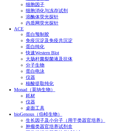
细胞因子
细胞消化与冻存试剂
溶酶体荧光探针
内质网荧光探针
ACE
蛋白预制胶
免疫沉淀及免疫共沉淀
蛋白纯化
快速Western Blot
大肠杆菌裂菌液及抗体
分子生物
蛋白电泳
仪器
核酸提取纯化
Monad（莫纳生物）
耗材
仪器
桌面工具
bioGenous（伯桢生物）
生长因子及小分子（用于类器官培养）
肿瘤类器官培养试剂盒