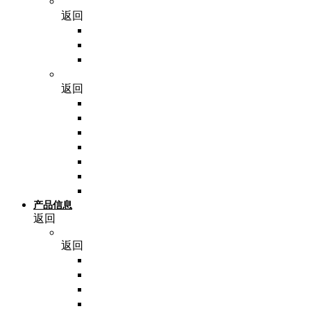
耗材
返回
分子相关耗材
细胞相关耗材
其他耗材
仪器
返回
PCR仪
离心机
封膜仪
温控系统
成像系统
其他仪器
实验小工具
产品信息
返回
NoninBio
返回
脂蛋白
细胞培养基
细胞因子
细胞消化与冻存试剂