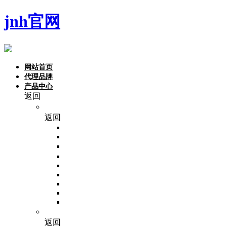
jnh官网
网站首页
代理品牌
产品中心
返回
品牌
返回
NoninBio
Monad
东盛
Invitrogen
VivaCell
Beaver
PALL
invivogen
Invigentech
分子生物学
返回