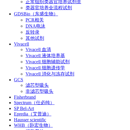
正常组织类器官培养试剂盒
类器官培养全流程试剂
GDSBio（东盛生物）
PCR相关
DNA电泳
反转录
其他试剂
Vivacell
Vivacell 血清
Vivacell 液体培养基
Vivacell 细胞辅助试剂
Vivacell 细胞遗传学
Vivacell 消化与冻存试剂
GCS
滤芯型吸头
非滤芯型吸头
Fisherbrand
Spectrum（仕必纯）
SP Bel-Art
Epredia（艾普迪）
Hausser scientific
WHB（卧宏生物）