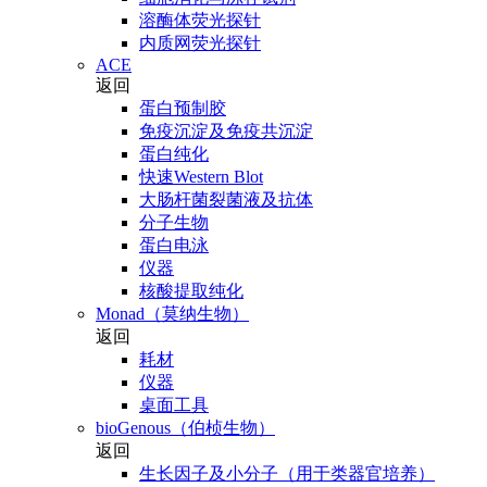
溶酶体荧光探针
内质网荧光探针
ACE
返回
蛋白预制胶
免疫沉淀及免疫共沉淀
蛋白纯化
快速Western Blot
大肠杆菌裂菌液及抗体
分子生物
蛋白电泳
仪器
核酸提取纯化
Monad（莫纳生物）
返回
耗材
仪器
桌面工具
bioGenous（伯桢生物）
返回
生长因子及小分子（用于类器官培养）