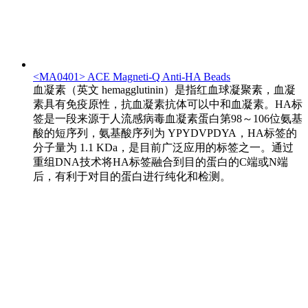
<MA0401> ACE Magneti-Q Anti-HA Beads
血凝素（英文 hemagglutinin）是指红血球凝聚素，血凝
素具有免疫原性，抗血凝素抗体可以中和血凝素。HA标
签是一段来源于人流感病毒血凝素蛋白第98～106位氨基
酸的短序列，氨基酸序列为 YPYDVPDYA，HA标签的
分子量为 1.1 KDa，是目前广泛应用的标签之一。通过
重组DNA技术将HA标签融合到目的蛋白的C端或N端
后，有利于对目的蛋白进行纯化和检测。