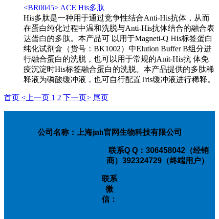
<BR0045> ACE His多肽
His多肽是一种用于通过竞争性结合Anti-His抗体，从而
在蛋白纯化过程中温和洗脱与Anti-His抗体结合的融合表
达蛋白的多肽。本产品可 以用于Magneti-Q His标签蛋白
纯化试剂盒（货号：BK1002）中Elution Buffer B组分进
行融合蛋白的洗脱，也可以用于常规的Anit-His抗 体免
疫沉淀时His标签融合蛋白的洗脱。本产品提供的多肽稀
释液为磷酸缓冲液，也可自行配置Tris缓冲液进行稀释。
首页
<上一页
1
2
下一页>
尾页
公司名称：上海jnh官网生物科技有限公司
联系
Q Q：306458042（经销
商）392324729（终端用户）
联系
微
信：