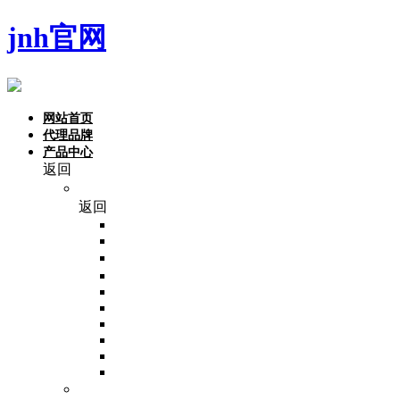
jnh官网
网站首页
代理品牌
产品中心
返回
品牌
返回
NoninBio
Monad
东盛
Invitrogen
VivaCell
Beaver
PALL
invivogen
Invigentech
Macherey-Nagel (MN)
分子生物学