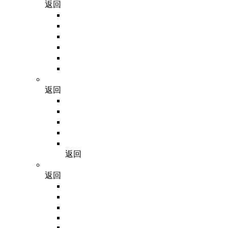
返回
PCR相关
RNA相关
质粒、蛋白
核酸纯化
DNA重组
核酸电泳
细胞生物学
返回
培养基
抗生素
血清
胰酶
其他试剂
返回
免疫学
返回
预制胶
抗体
蛋白质研究
Western Blot
检测试剂盒