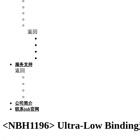
Spectrum（仕必纯）
SP Bel-Art
Epredia（艾普迪）
Hausser scientific
WHB（卧宏生物）
返回
细胞爬片
细胞培养皿
细胞培养板
细胞培养瓶
服务支持
返回
活动促销
产品专题
技术支持
参考文献
公司简介
联系jnh官网
<NBH1196> Ultra-Low B