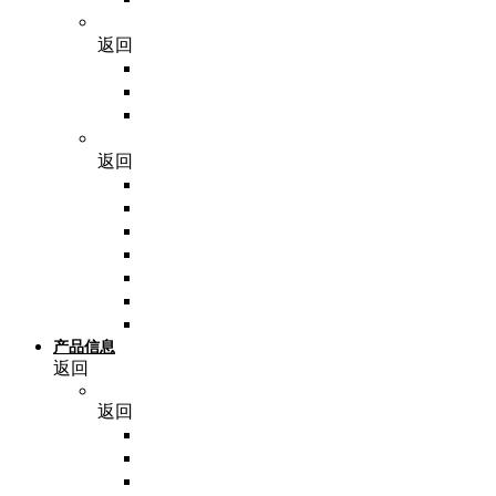
耗材
返回
分子相关耗材
细胞相关耗材
其他耗材
仪器
返回
PCR仪
离心机
封膜仪
温控系统
成像系统
其他仪器
实验小工具
产品信息
返回
NoninBio
返回
脂蛋白
细胞培养基
细胞因子