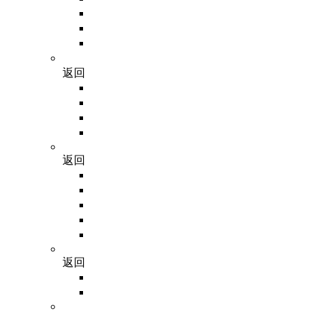
肿瘤类器官培养试剂盒
正常组织类器官培养试剂盒
类器官培养全流程试剂
GDSBio（东盛生物）
返回
PCR相关
DNA电泳
反转录
其他试剂
Vivacell
返回
Vivacell 血清
Vivacell 液体培养基
Vivacell 细胞辅助试剂
Vivacell 细胞遗传学
Vivacell 消化与冻存试剂
GCS
返回
滤芯型吸头
非滤芯型吸头
Fisherbrand