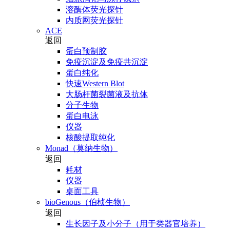
溶酶体荧光探针
内质网荧光探针
ACE
返回
蛋白预制胶
免疫沉淀及免疫共沉淀
蛋白纯化
快速Western Blot
大肠杆菌裂菌液及抗体
分子生物
蛋白电泳
仪器
核酸提取纯化
Monad（莫纳生物）
返回
耗材
仪器
桌面工具
bioGenous（伯桢生物）
返回
生长因子及小分子（用于类器官培养）