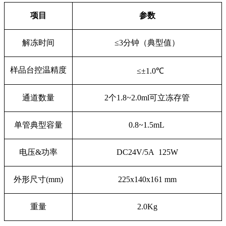
项目
参数
解冻时间
≤
3
分钟（典型值）
样品台控温精度
≤±
1.0
℃
通道数量
2
个
1.8~2.0ml
可立冻存管
单管典型容量
0.8~1.5mL
电压
&
功率
DC24V/5A
125W
外形尺寸
(mm)
225x140x161 mm
重量
2.0Kg