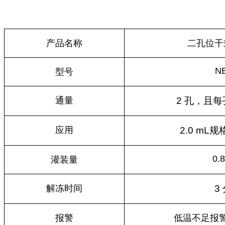
产品名称
二孔位干
NB
型号
通量
2 孔，且
应用
2.0 mL
0.
灌装量
解冻时间
3
报警
低温不足报