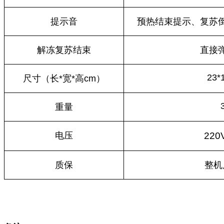
提示音
预热结束提示、复苏
解冻复苏结束
直接
23*
尺寸（长*宽*高cm）
重量
电压
220
质保
整机