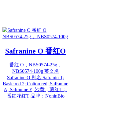
Safranine O 番红O
番红 O，NBS0574-25g，
NBS0574-100g 英文名
Safranine O 别名 Safranin T;
Basic red 2; Cotton red; Safranine
A; Safranine Y; 沙黄；藏红T；
番红花红T 品牌：NoninBio