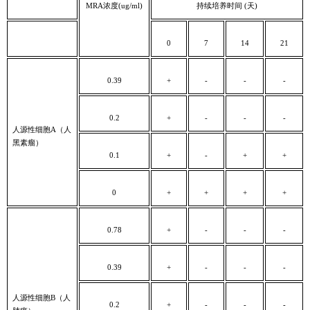
MRA浓度(ug/ml)
持续培养时间
(
天
)
0
7
14
21
0.39
+
-
-
-
0.2
+
-
-
-
人源性细胞A（人
黑素瘤）
0.1
+
-
+
+
0
+
+
+
+
0.78
+
-
-
-
0.39
+
-
-
-
人源性细胞B（人
0.2
+
-
-
-