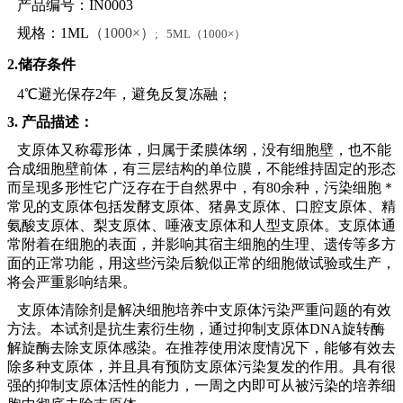
产品编号：IN0003
规格：1ML
（1000×）
;
5ML（1000×）
2.储存条件
4℃避光保存2年，避免反复冻融；
3. 产品描述：
支原体又称霉形体，归属于柔膜体纲，没有细胞壁，也不能
合成细胞壁前体，有三层结构的单位膜，不能维持固定的形态
而呈现多形性它广泛存在于自然界中，有80余种，污染细胞＊
常见的支原体包括发酵支原体、猪鼻支原体、口腔支原体、精
氨酸支原体、梨支原体、唾液支原体和人型支原体。支原体通
常附着在细胞的表面，并影响其宿主细胞的生理、遗传等多方
面的正常功能，用这些污染后貌似正常的细胞做试验或生产，
将会严重影响结果。
支原体清除剂是解决细胞培养中支原体污染严重问题的有效
方法。本试剂是抗生素衍生物，通过抑制支原体DNA旋转酶
解旋酶去除支原体感染。在推荐使用浓度情况下，能够有效去
除多种支原体，并且具有预防支原体污染复发的作用。具有很
强的抑制支原体活性的能力，一周之内即可从被污染的培养细