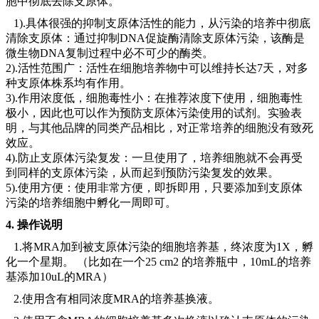
胞中彻底去除支原体。
1).具体很强的抑制支原体活性的能力，从污染的培养中彻底
清除支原体：通过抑制DNA促旋酶清除支原体污染，该酶是
微生物DNA复制过程中必不可少的酶类。
2).活性范围广：活性在细胞培养物中可以维持长达7天，对多
种支原体株系均有作用。
3).作用浓度低，细胞毒性小：在推荐浓度下使用，细胞毒性
极小，因此也可以作为预防支原体污染使用的试剂。实验表
明，与其他品牌的同类产品相比，对正常培养的细胞没有致死
效应。
4).防止支原体污染复发：一旦使用了，培养细胞就不会再受
到同样的支原体污染，从而起到预防污染复发的效果。
5).使用方便：使用非常方便，即拆即用，只要添加到支原体
污染的培养细胞中孵化一周即可。
4. 操作说明
1.将MRA加到被支原体污染的细胞培养基，终浓度为1X，孵
化一个星期。 （比如在一个25 cm2 的培养瓶中，10mL的培养
基添加10uL的MRA）
2.使用含有相同浓度MRA的培养基换液。