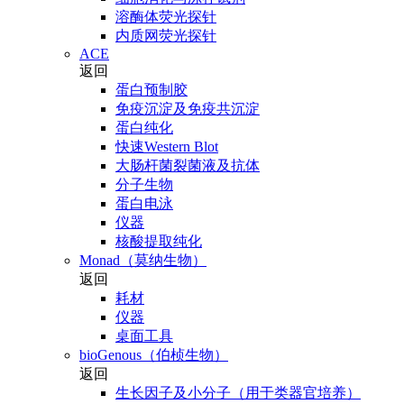
溶酶体荧光探针
内质网荧光探针
ACE
返回
蛋白预制胶
免疫沉淀及免疫共沉淀
蛋白纯化
快速Western Blot
大肠杆菌裂菌液及抗体
分子生物
蛋白电泳
仪器
核酸提取纯化
Monad（莫纳生物）
返回
耗材
仪器
桌面工具
bioGenous（伯桢生物）
返回
生长因子及小分子（用于类器官培养）