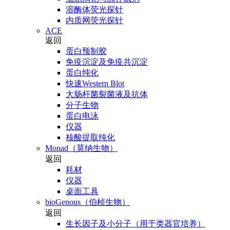
溶酶体荧光探针
内质网荧光探针
ACE
返回
蛋白预制胶
免疫沉淀及免疫共沉淀
蛋白纯化
快速Western Blot
大肠杆菌裂菌液及抗体
分子生物
蛋白电泳
仪器
核酸提取纯化
Monad（莫纳生物）
返回
耗材
仪器
桌面工具
bioGenous（伯桢生物）
返回
生长因子及小分子（用于类器官培养）