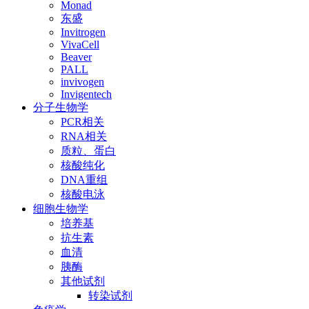
Monad
东盛
Invitrogen
VivaCell
Beaver
PALL
invivogen
Invigentech
分子生物学
PCR相关
RNA相关
质粒、蛋白
核酸纯化
DNA重组
核酸电泳
细胞生物学
培养基
抗生素
血清
胰酶
其他试剂
转染试剂