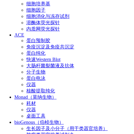
细胞培养基
细胞因子
细胞消化与冻存试剂
溶酶体荧光探针
内质网荧光探针
ACE
蛋白预制胶
免疫沉淀及免疫共沉淀
蛋白纯化
快速Western Blot
大肠杆菌裂菌液及抗体
分子生物
蛋白电泳
仪器
核酸提取纯化
Monad（莫纳生物）
耗材
仪器
桌面工具
bioGenous（伯桢生物）
生长因子及小分子（用于类器官培养）