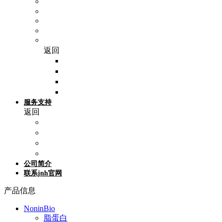
Spectrum（仕必纯）
SP Bel-Art
Epredia（艾普迪）
Hausser scientific
WHB（卧宏生物）
返回
细胞爬片
细胞培养皿
细胞培养板
细胞培养瓶
服务支持
返回
活动促销
产品专题
技术支持
参考文献
公司简介
联系jnh官网
产品信息
NoninBio
脂蛋白