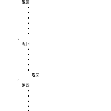
返回
PCR相关
RNA相关
质粒、蛋白
核酸纯化
DNA重组
核酸电泳
细胞生物学
返回
培养基
抗生素
血清
胰酶
其他试剂
返回
免疫学
返回
预制胶
抗体
蛋白质研究
Western Blot
检测试剂盒