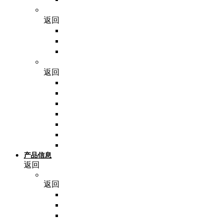
耗材
返回
分子相关耗材
细胞相关耗材
其他耗材
仪器
返回
PCR仪
离心机
封膜仪
温控系统
成像系统
其他仪器
实验小工具
产品信息
返回
NoninBio
返回
脂蛋白
细胞培养基
细胞因子