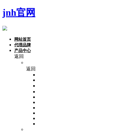
jnh官网
网站首页
代理品牌
产品中心
返回
品牌
返回
NoninBio
Monad
东盛
Invitrogen
VivaCell
Beaver
PALL
invivogen
Invigentech
Macherey-Nagel (MN)
分子生物学