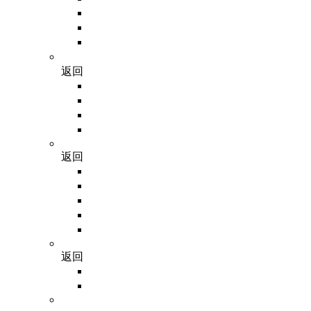
肿瘤类器官培养试剂盒
正常组织类器官培养试剂盒
类器官培养全流程试剂
GDSBio（东盛生物）
返回
PCR相关
DNA电泳
反转录
其他试剂
Vivacell
返回
Vivacell 血清
Vivacell 液体培养基
Vivacell 细胞辅助试剂
Vivacell 细胞遗传学
Vivacell 消化与冻存试剂
GCS
返回
滤芯型吸头
非滤芯型吸头
Fisherbrand