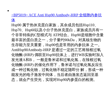
<BP5019> ACE Anti Hsp90 Antibody-HRP 全细胞内参抗
体
Hsp90 属于热休克蛋白家族，其余成员包括Hsp110、
Hsp70、Hsp60以及小分子热休克蛋白，家族成员共有一
个非常特殊的C型模式与 ATP结合。Hsp90是细胞中含量
最丰富的蛋白质之一，分子量约90kDa，对真核生物的
生存能力至关重要，Hsp90也是常用的内参抗体 之一。
AntiHsp90Antibody-HRP 是通过一定的工艺将辣根过氧
化物酶 (HRP) 偶联至Hsp90抗体上，进行WB实验时加入
发光液A和B， 一般是鲁米诺和过氧化氢，在辣根过氧
化物酶 (HRP) 的催化作用下，鲁米诺与过氧化氢反应生
成一种过氧化物，过氧化物不稳定随即分 解，形成一种
能发光的电子激发中间体，当后者由激发态返回至基
态，就会产生荧光，实现对Hsp90内参蛋白的检测。