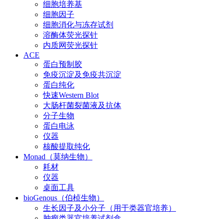
细胞培养基
细胞因子
细胞消化与冻存试剂
溶酶体荧光探针
内质网荧光探针
ACE
蛋白预制胶
免疫沉淀及免疫共沉淀
蛋白纯化
快速Western Blot
大肠杆菌裂菌液及抗体
分子生物
蛋白电泳
仪器
核酸提取纯化
Monad（莫纳生物）
耗材
仪器
桌面工具
bioGenous（伯桢生物）
生长因子及小分子（用于类器官培养）
肿瘤类器官培养试剂盒