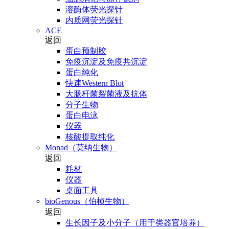
溶酶体荧光探针
内质网荧光探针
ACE
返回
蛋白预制胶
免疫沉淀及免疫共沉淀
蛋白纯化
快速Western Blot
大肠杆菌裂菌液及抗体
分子生物
蛋白电泳
仪器
核酸提取纯化
Monad（莫纳生物）
返回
耗材
仪器
桌面工具
bioGenous（伯桢生物）
返回
生长因子及小分子（用于类器官培养）