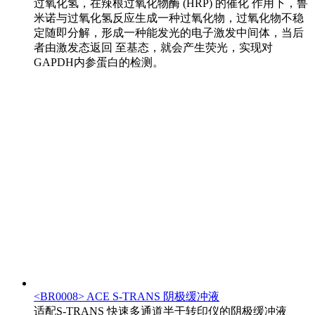
过氧化氢，在辣根过氧化物酶 (HRP) 的催化 作用下，鲁
米诺与过氧化氢反应生成一种过氧化物，过氧化物不稳
定随即分解，形成一种能发光的电子激发中间体，当后
者由激发态返回 至基态，就会产生荧光，实现对
GAPDH内参蛋白的检测。
<BR0008> ACE S-TRANS 阴极缓冲液
适配S-TRANS 快速多通道半干转印仪的阴极缓冲液