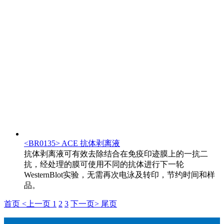
<BR0135> ACE 抗体剥离液
抗体剥离液可有效去除结合在免疫印迹膜上的一抗二
抗，经处理的膜可使用不同的抗体进行下一轮
WesternBlot实验，无需再次电泳及转印，节约时间和样
品。
首页
<上一页
1
2
3
下一页>
尾页