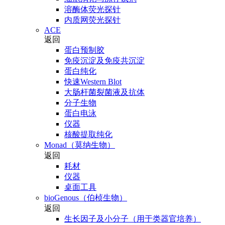
溶酶体荧光探针
内质网荧光探针
ACE
返回
蛋白预制胶
免疫沉淀及免疫共沉淀
蛋白纯化
快速Western Blot
大肠杆菌裂菌液及抗体
分子生物
蛋白电泳
仪器
核酸提取纯化
Monad（莫纳生物）
返回
耗材
仪器
桌面工具
bioGenous（伯桢生物）
返回
生长因子及小分子（用于类器官培养）